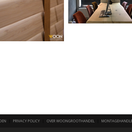
DEN
|
PRIVACY POLICY
|
OVER WOONGROOTHANDEL
|
MONTAGEHANDLE