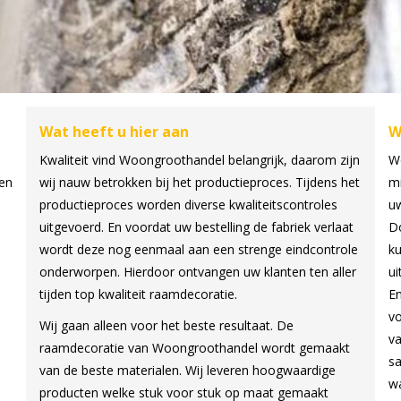
Wat heeft u hier aan
W
Kwaliteit vind Woongroothandel belangrijk, daarom zijn
Wo
nen
wij nauw betrokken bij het productieproces. Tijdens het
mi
productieproces worden diverse kwaliteitscontroles
uw
uitgevoerd. En voordat uw bestelling de fabriek verlaat
Do
wordt deze nog eenmaal aan een strenge eindcontrole
ku
onderworpen. Hierdoor ontvangen uw klanten ten aller
ui
tijden top kwaliteit raamdecoratie.
En
vo
Wij gaan alleen voor het beste resultaat. De
va
raamdecoratie van Woongroothandel wordt gemaakt
sa
van de beste materialen. Wij leveren hoogwaardige
w
producten welke stuk voor stuk op maat gemaakt