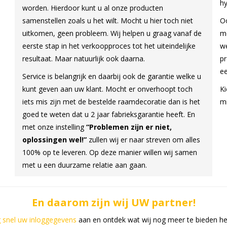
hy
worden. Hierdoor kunt u al onze producten
samenstellen zoals u het wilt. Mocht u hier toch niet
O
uitkomen, geen probleem. Wij helpen u graag vanaf de
me
eerste stap in het verkoopproces tot het uiteindelijke
we
resultaat. Maar natuurlijk ook daarna.
pr
e
Service is belangrijk en daarbij ook de garantie welke u
kunt geven aan uw klant. Mocht er onverhoopt toch
Ki
iets mis zijn met de bestelde raamdecoratie dan is het
mi
goed te weten dat u 2 jaar fabrieksgarantie heeft. En
met onze instelling
“Problemen zijn er niet,
oplossingen wel!”
zullen wij er naar streven om alles
100% op te leveren. Op deze manier willen wij samen
met u een duurzame relatie aan gaan.
En daarom zijn wij UW partner!
 snel uw inloggegevens
aan en ontdek wat wij nog meer te bieden h