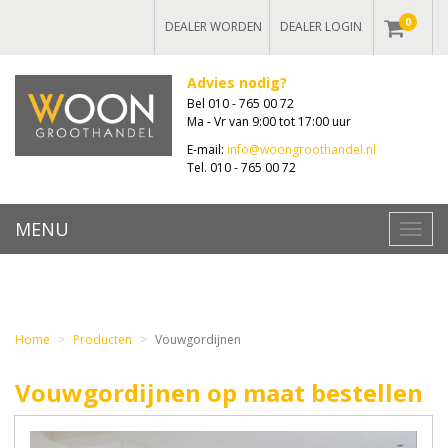
0
DEALER WORDEN
DEALER LOGIN
Advies nodig?
Bel 010 - 765 00 72
Ma - Vr van 9:00 tot 17:00 uur
E-mail:
info@woongroothandel.nl
Tel. 010 - 765 00 72
MENU
Toggl
navig
Home
Producten
Vouwgordijnen
Vouwgordijnen op maat bestellen