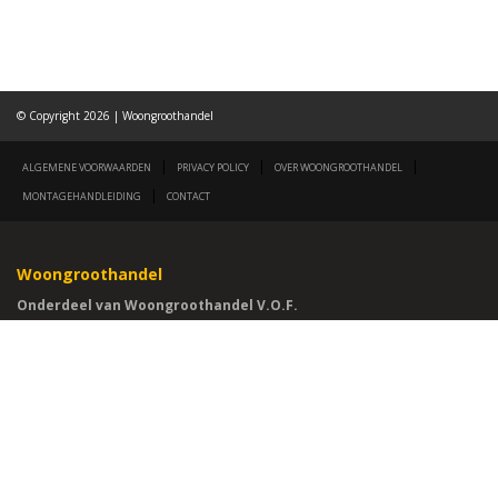
© Copyright 2026 | Woongroothandel
|
|
|
ALGEMENE VOORWAARDEN
PRIVACY POLICY
OVER WOONGROOTHANDEL
|
MONTAGEHANDLEIDING
CONTACT
Woongroothandel
Onderdeel van Woongroothandel V.O.F.
Ambachtsweg 8a
3161 GL Rhoon
Tel. 010 - 765 00 72
E-mail:
info@woongroothandel.nl
Ma - Vr van 9:00 tot 17:00 uur